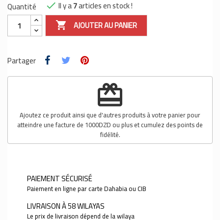
Il y a
7
articles en stock !
Quantité

AJOUTER AU PANIER

Partager
redeem
Ajoutez ce produit ainsi que d'autres produits à votre panier pour
atteindre une facture de 1000DZD ou plus et cumulez des points de
fidélité.
PAIEMENT SÉCURISÉ
Paiement en ligne par carte Dahabia ou CIB
LIVRAISON À 58 WILAYAS
Le prix de livraison dépend de la wilaya