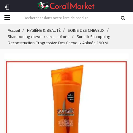
phonelink_setup
Accueil
HYGIÈNE & BEAUTÉ
SOINS DES CHEVEUX
Shampooing cheveux secs, abîmés
Sunsilk Shampoing
Reconstruction Progressive Des Cheveux Abîmés 190 Ml