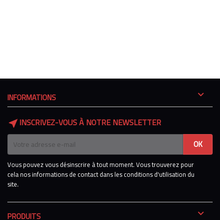

INFORMATIONS
INSCRIVEZ-VOUS À NOTRE NEWSLETTER
near_me
Vous pouvez vous désinscrire à tout moment. Vous trouverez pour
cela nos informations de contact dans les conditions d'utilisation du
site.

PRODUITS