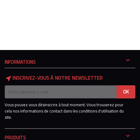

INFORMATIONS
INSCRIVEZ-VOUS À NOTRE NEWSLETTER
near_me
Vous pouvez vous désinscrire à tout moment. Vous trouverez pour
cela nos informations de contact dans les conditions d'utilisation du
site.

PRODUITS