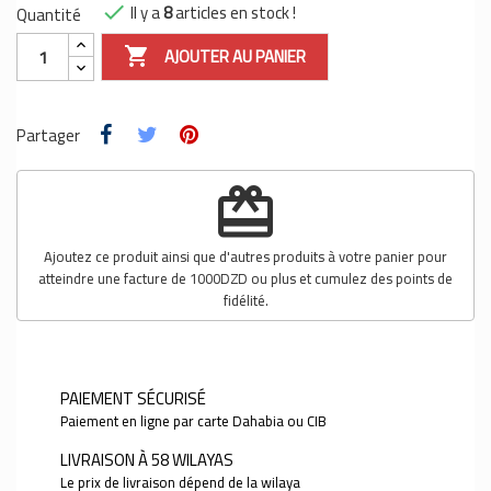
Il y a
8
articles en stock !
Quantité

AJOUTER AU PANIER

Partager
redeem
Ajoutez ce produit ainsi que d'autres produits à votre panier pour
atteindre une facture de 1000DZD ou plus et cumulez des points de
fidélité.
PAIEMENT SÉCURISÉ
Paiement en ligne par carte Dahabia ou CIB
LIVRAISON À 58 WILAYAS
Le prix de livraison dépend de la wilaya