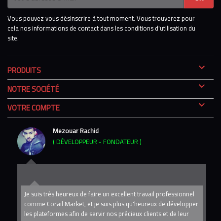
Vous pouvez vous désinscrire à tout moment. Vous trouverez pour
cela nos informations de contact dans les conditions d'utilisation du
site.

PRODUITS

NOTRE SOCIÉTÉ

VOTRE COMPTE
Mezouar Rachid
( DÉVELOPPEUR - FONDATEUR )
 du
Je suis très heureux de faire un excellent travail professionnel
comme Corail Market, et je suis plus qu'heureux de développer
di
les plateformes afin de servir nos précieux clients et de leur
pe