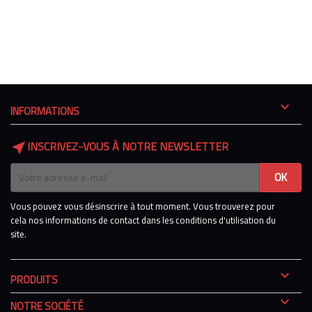

INFORMATIONS
INSCRIVEZ-VOUS À NOTRE NEWSLETTER
near_me
Vous pouvez vous désinscrire à tout moment. Vous trouverez pour
cela nos informations de contact dans les conditions d'utilisation du
site.

PRODUITS

NOTRE SOCIÉTÉ