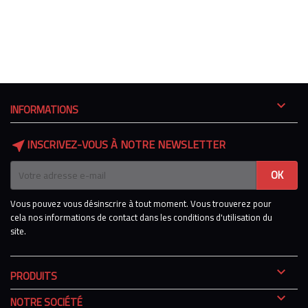

INFORMATIONS
INSCRIVEZ-VOUS À NOTRE NEWSLETTER
near_me
Vous pouvez vous désinscrire à tout moment. Vous trouverez pour
cela nos informations de contact dans les conditions d'utilisation du
site.

PRODUITS

NOTRE SOCIÉTÉ