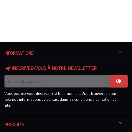

INFORMATIONS
INSCRIVEZ-VOUS À NOTRE NEWSLETTER
near_me
Vous pouvez vous désinscrire à tout moment. Vous trouverez pour
cela nos informations de contact dans les conditions d'utilisation du
site.

PRODUITS