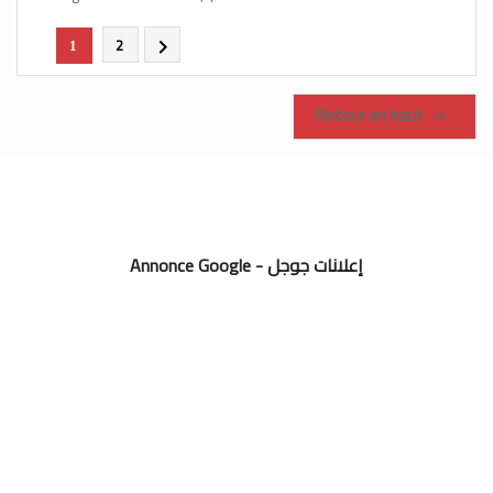
2

1
Retour en haut

Annonce Google - إعلانات جوجل