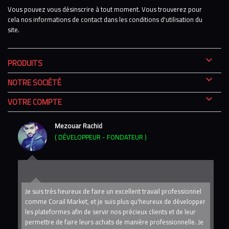
Vous pouvez vous désinscrire à tout moment. Vous trouverez pour
cela nos informations de contact dans les conditions d'utilisation du
site.

PRODUITS

NOTRE SOCIÉTÉ

VOTRE COMPTE
Mezouar Rachid
( DÉVELOPPEUR - FONDATEUR )
 du
Je suis très heureux de faire un excellent travail professionnel
comme Corail Market, et je suis plus qu'heureux de développer
di
les plateformes afin de servir nos précieux clients et de leur
pe
permettre de faire leurs achats de manière professionnelle. Je
im