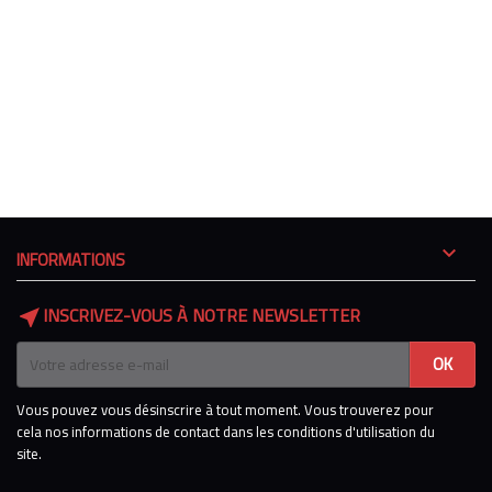

INFORMATIONS
INSCRIVEZ-VOUS À NOTRE NEWSLETTER
near_me
Vous pouvez vous désinscrire à tout moment. Vous trouverez pour
cela nos informations de contact dans les conditions d'utilisation du
site.